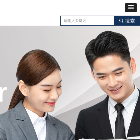
끠
搜索
Control Render
Error!ControlType:productSlideBind,StyleName:Style1,ColorName:Item0,Message:
ControlType:productSlideBind Error:未将对象引用设置到对象的实例。