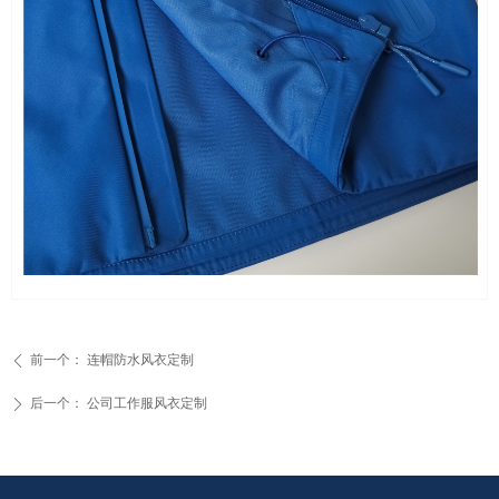
前一个：
连帽防水风衣定制
ꄴ
后一个：
公司工作服风衣定制
ꄲ