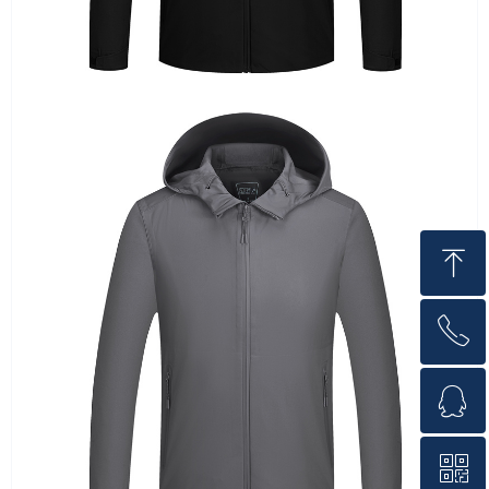
ꁸ
ꂅ
回到顶部
ꁗ
400-999-6038
ꀥ
QQ客服