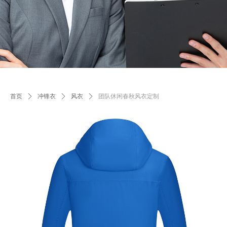
首页
ꄲ
冲锋衣
ꄲ
风衣
ꄲ
团队休闲春秋风衣定制