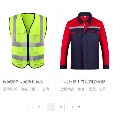
企业、户外
企业、户外
可选尺码：S-5XL
可选尺码：S-5XL
产品特点：面料舒适 亲肤透气
产品特点：面料舒适 亲肤透气
产品风格：通勤
产品风格：通勤
订购热线：400-999-6308
订购热线：400-999-6308
夜间安全反光执勤背心
工地后勤上衣定制劳保服
适用场所：商务、团队、公司、
适用场所：商务、团队、公司、
企业、户外
企业、户外
可选尺码：S-5XL
可选尺码：S-5XL
产品特点：面料舒适 亲肤透气
产品特点：面料舒适 耐磨耐穿
上一页
1
2
下一页
产品风格：通勤
产品风格：通勤
订购热线：400-999-6308
订购热线：400-999-6308